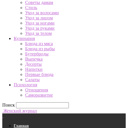
Советы дамам
Стиль
Уход за волосами
Уход за лицом
Уход за ногами
Уход за руками
Уход за телом
Кулинария
Блюда из мяса
Блюда из рыбы
Бутерброды
Выпечка
Десерты
Напитки
Первые блюда
Салаты
Психология
Отношения
Саморазвитие
Поиск
Женский журнал
Главная