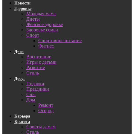
Новости
Здоровье
Молодая мама
Диеты
Женское здоровье
Здоровье семьи
Спорт
Спортивное питание
Фитнес
Дети
Воспитание
Игры с детьми
Развитие
Стиль
Досуг
Подарки
Праздники
Сны
Дом
Ремонт
Огород
Карьера
Красота
Советы дамам
Стиль