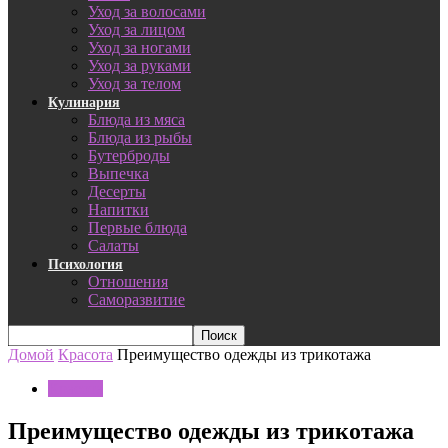
Уход за волосами
Уход за лицом
Уход за ногами
Уход за руками
Уход за телом
Кулинария
Блюда из мяса
Блюда из рыбы
Бутерброды
Выпечка
Десерты
Напитки
Первые блюда
Салаты
Психология
Отношения
Саморазвитие
Домой
Красота
Преимущество одежды из трикотажа
Красота
Преимущество одежды из трикотажа