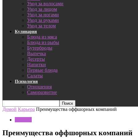
Уход за волосами
Уход за лицом
Уход за ногами
Уход за руками
Уход за телом
Кулинария
Блюда из мяса
Блюда из рыбы
Бутерброды
Выпечка
Десерты
Напитки
Первые блюда
Салаты
Психология
Отношения
Саморазвитие
Домой
Карьера
Преимущества оффшорных компаний
Карьера
Преимущества оффшорных компаний