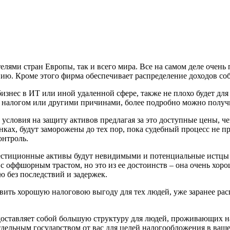
ми стран Европы, так и всего мира. Все на самом деле очень п
нию. Кроме этого фирма обеспечивает распределение доходов со
изнес в ИТ или иной удаленной сфере, также не плохо будет для 
ых с налогом или другими причинами, более подробно можно пол
словия на защиту активов предлагая за это доступные цены, че
анках, будут заморожены до тех пор, пока судебный процесс не п
онтроль.
нвестиционные активы будут невидимыми и потенциальные истцы 
 с оффшорным трастом, но это из ее достоинств – она очень хор
ю без последствий и задержек.
авить хорошую налоговою выгоду для тех людей, уже заранее ра
оставляет собой большую структуру для людей, проживающих на
тдельным государством от вас для целей налогообложения в ваш