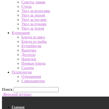
Советы дамам
Стиль
Уход за волосами
Уход за лицом
Уход за ногами
Уход за руками
Уход за телом
Кулинария
Блюда из мяса
Блюда из рыбы
Бутерброды
Выпечка
Десерты
Напитки
Первые блюда
Салаты
Психология
Отношения
Саморазвитие
Поиск
Женский журнал
Главная