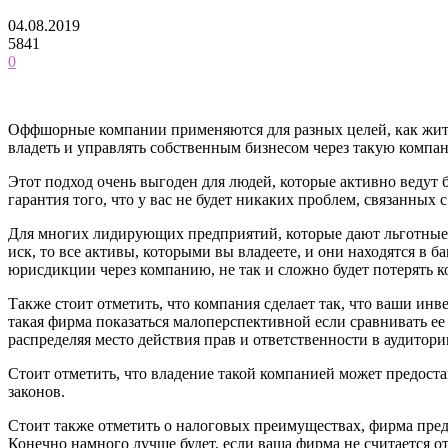
04.08.2019
5841
0
Оффшорные компании применяются для разных целей, как жителя
владеть и управлять собственным бизнесом через такую компа
Этот подход очень выгоден для людей, которые активно ведут б
гарантия того, что у вас не будет никаких проблем, связанн
Для многих лидирующих предприятий, которые дают льготные у
иск, то все активы, которыми вы владеете, и они находятся в б
юрисдикции через компанию, не так и сложно будет потерять к
Также стоит отметить, что компания сделает так, что ваши и
такая фирма показаться малоперспективной если сравнивать ее
распределяя место действия прав и ответственности в аудитори
Стоит отметить, что владение такой компанией может предост
законов.
Стоит также отметить о налоговых преимуществах, фирма пред
Конечно намного лучше будет, если ваша фирма не считается о