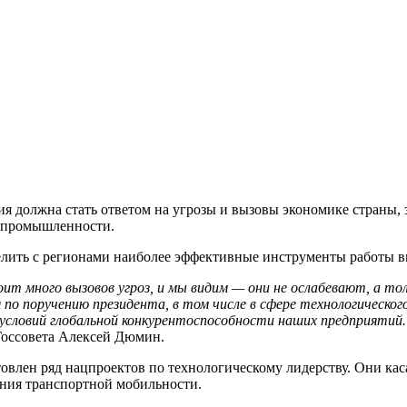
ия должна стать ответом на угрозы и вызовы экономике страны,
й промышленности.
елить с регионами наиболее эффективные инструменты работы в
ит много вызовов угроз, и мы видим — они не ослабевают, а т
о поручению президента, в том числе в сфере технологическог
е условий глобальной конкурентоспособности наших предприяти
Госсовета Алексей Дюмин.
овлен ряд нацпроектов по технологическому лидерству. Они ка
ения транспортной мобильности.