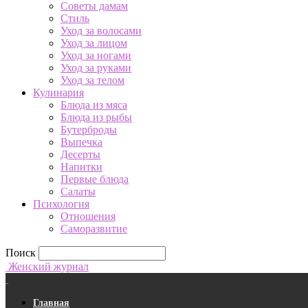
Советы дамам
Стиль
Уход за волосами
Уход за лицом
Уход за ногами
Уход за руками
Уход за телом
Кулинария
Блюда из мяса
Блюда из рыбы
Бутерброды
Выпечка
Десерты
Напитки
Первые блюда
Салаты
Психология
Отношения
Саморазвитие
Поиск
Женский журнал
Главная