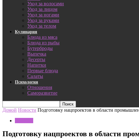
Уход за волосами
Уход за лицом
Уход за ногами
Уход за руками
Уход за телом
Кулинария
Блюда из мяса
Блюда из рыбы
Бутерброды
Выпечка
Десерты
Напитки
Первые блюда
Салаты
Психология
Отношения
Саморазвитие
Домой
Новости
Подготовку нацпроектов в области промышлен
Новости
Подготовку нацпроектов в области про