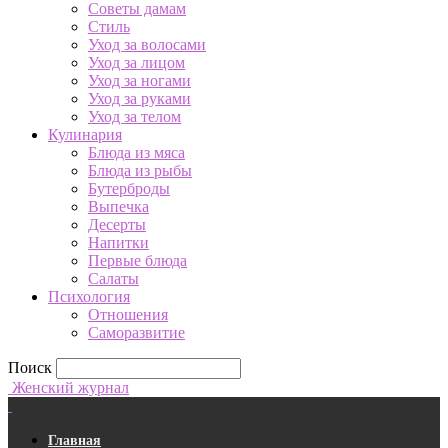
Советы дамам
Стиль
Уход за волосами
Уход за лицом
Уход за ногами
Уход за руками
Уход за телом
Кулинария
Блюда из мяса
Блюда из рыбы
Бутерброды
Выпечка
Десерты
Напитки
Первые блюда
Салаты
Психология
Отношения
Саморазвитие
Поиск
Женский журнал
Главная