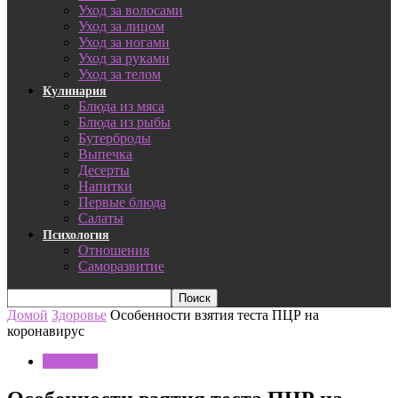
Уход за волосами
Уход за лицом
Уход за ногами
Уход за руками
Уход за телом
Кулинария
Блюда из мяса
Блюда из рыбы
Бутерброды
Выпечка
Десерты
Напитки
Первые блюда
Салаты
Психология
Отношения
Саморазвитие
Домой
Здоровье
Особенности взятия теста ПЦР на
коронавирус
Здоровье