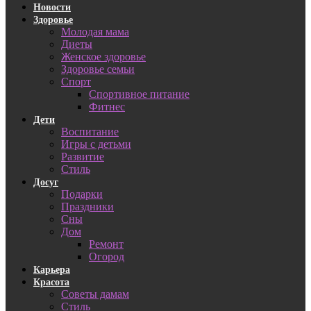
Новости
Здоровье
Молодая мама
Диеты
Женское здоровье
Здоровье семьи
Спорт
Спортивное питание
Фитнес
Дети
Воспитание
Игры с детьми
Развитие
Стиль
Досуг
Подарки
Праздники
Сны
Дом
Ремонт
Огород
Карьера
Красота
Советы дамам
Стиль