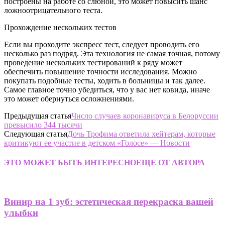
построены на работе со слюной, это может повысить шанс
ложноотрицательного теста.
Прохождение нескольких тестов
Если вы проходите экспресс тест, следует проводить его
несколько раз подряд. Эта технология не самая точная, потому
проведение нескольких тестирований к ряду может
обеспечить повышение точности исследования. Можно
покупать подобные тесты, ходить в больницы и так далее.
Самое главное точно убедиться, что у вас нет ковида, иначе
это может обернуться осложнениями.
Предыдущая статья
Число случаев коронавируса в Белоруссии
превысило 344 тысячи
Следующая статья
Дочь Трофима ответила хейтерам, которые
критикуют ее участие в детском «Голосе» — Новости
ЭТО МОЖЕТ БЫТЬ ИНТЕРЕСНО
ЕЩЕ ОТ АВТОРА
Винир на 1 зуб: эстетическая перекраска вашей
улыбки