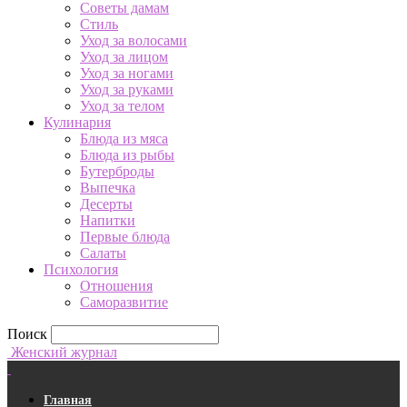
Советы дамам
Стиль
Уход за волосами
Уход за лицом
Уход за ногами
Уход за руками
Уход за телом
Кулинария
Блюда из мяса
Блюда из рыбы
Бутерброды
Выпечка
Десерты
Напитки
Первые блюда
Салаты
Психология
Отношения
Саморазвитие
Поиск
Женский журнал
Главная