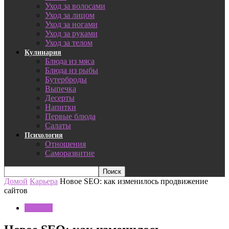
Уход за волосами
Уход за лицом
Уход за ногами
Уход за руками
Уход за телом
Кулинария
Блюда из мяса
Блюда из рыбы
Бутерброды
Выпечка
Десерты
Напитки
Первые блюда
Салаты
Психология
Отношения
Саморазвитие
Домой
Карьера
Новое SEO: как изменилось продвижение
сайтов
Карьера