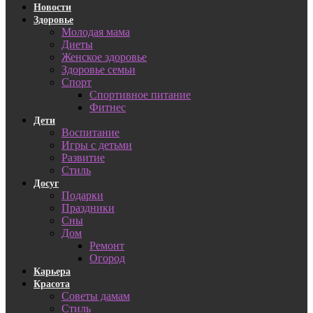
Новости
Здоровье
Молодая мама
Диеты
Женское здоровье
Здоровье семьи
Спорт
Спортивное питание
Фитнес
Дети
Воспитание
Игры с детьми
Развитие
Стиль
Досуг
Подарки
Праздники
Сны
Дом
Ремонт
Огород
Карьера
Красота
Советы дамам
Стиль