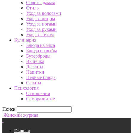
Советы дамам
Стиль
Уход за волосами
Уход за лицом
Уход за ногами
Уход за руками
Уход за телом
Кулинария
Блюда из мяса
Блюда из рыбы
Бутерброды
Выпечка
Десерты
Напитки
Первые блюда
Салаты
Психология
Отношения
Саморазвитие
Поиск
Женский журнал
Главная