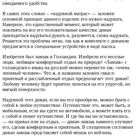
ожидаемого удобства.
В самих этих словах – «надувной матрас» — заложен
основной принцип данного изделия: его нужно надувать.
Наверное, это единственный момент, который может
повлиять на все его положительные качества: диван
приходиться надувать/сдувать и, разумеется, снова надувать.
Решается эта проблема легко, так как в комплекте с диваном
предлагается и специальное устройство в виде насоса.
Изобретен был ламзак в Голландии. Изобрели его веселые
люди, любящие комфортный отдых на природе! «Ламзак» с
голландского языка на русский можно перевести так: «очень
ленивый человек». Что ж, в названии заложен смысл:
приятный и расслабленный отдых предполагает этот диван!
Любому человеку будет приятно лениться на его упругой, но
мягкой поверхности.
Надувной этот диван, если вы его приобрели, можно брать с
собой в любое путешествие. Путешествие это, может быть, и
мобильным, если вы едете на автомобили, а можете взять его
с собой в пешее путешествие. И где бы вы ни остановились,
— на привал или на отдых, — диван ламзак намного улучшит
его, сделав комфортным и приятным. В спущенном состоянии
диван ламзак представляет собой мешок из нейлона,