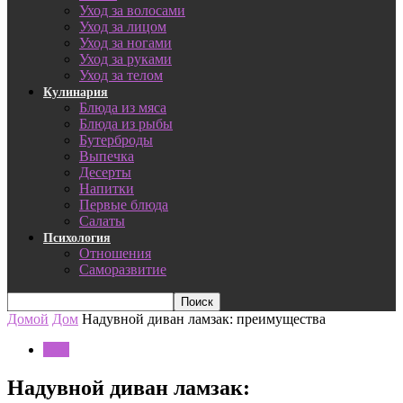
Уход за волосами
Уход за лицом
Уход за ногами
Уход за руками
Уход за телом
Кулинария
Блюда из мяса
Блюда из рыбы
Бутерброды
Выпечка
Десерты
Напитки
Первые блюда
Салаты
Психология
Отношения
Саморазвитие
Домой
Дом
Надувной диван ламзак: преимущества
Дом
Надувной диван ламзак: