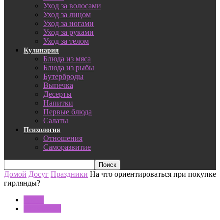
Уход за волосами
Уход за лицом
Уход за ногами
Уход за руками
Уход за телом
Кулинария
Блюда из мяса
Блюда из рыбы
Бутерброды
Выпечка
Десерты
Напитки
Первые блюда
Салаты
Психология
Отношения
Саморазвитие
Домой
Досуг
Праздники
На что ориентироваться при покупке
гирлянды?
Досуг
Праздники