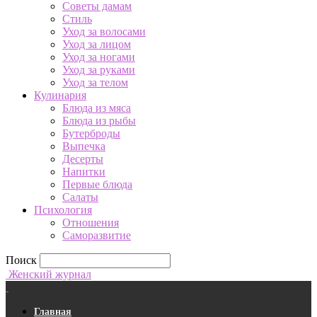
Советы дамам
Стиль
Уход за волосами
Уход за лицом
Уход за ногами
Уход за руками
Уход за телом
Кулинария
Блюда из мяса
Блюда из рыбы
Бутерброды
Выпечка
Десерты
Напитки
Первые блюда
Салаты
Психология
Отношения
Саморазвитие
Поиск
Женский журнал
Главная