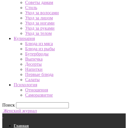
Советы дамам
Стиль
Уход за волосами
Уход за лицом
Уход за ногами
Уход за руками
Уход за телом
Кулинария
Блюда из мяса
Блюда из рыбы
Бутерброды
Выпечка
Десерты
Напитки
Первые блюда
Салаты
Психология
Отношения
Саморазвитие
Поиск
Женский журнал
Главная