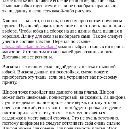
такое платье вы оставите его еще на долгие, долгие года.
Пышные юбки идут всем и главное подобрать правильно
ткань, длину и если есть какой-либо рисунок.
Хлопок — на лето, на осень, на весну при соответствующем
принте. Нужно обращать внимание на плотность ткани при ее
выборе. Чтобы юбка на сборке на две длины была пышная и
хорошая. Длину для себя вы выбираете сами. Так же следует
учесть в составе эластан. Перейдя по ссылке
https://onlinetkani.ru/vsetkani/
можно выбрать ткань в интернет-
магазине. Интернет-магазин тканей для розницы и опта.
Доставка во все регионы.
Вискоза с эластаном тоже подойдет для платья с пышной
юбкой. Вискоза дышит, износостойкая, смело можете
приобретать эту ткань, если она устраивает вас по-своему
принту.
Шифон тоже подойдет для данного вида платья. Шифон
может быть шелковый, полиэстровый, вискозный. Из шифона
лучше не делать полное прилегание верха, потому что он
очень тоненький, если у вас на нем будет строчка и изделие
плотно прилегает к телу, то у вас начнут появляться
раздвижке в месте вашей строчки. Это не очень эстетично,
поэтому шифоном не следует обтягивать себя очень сильно.
Шифон нужен для объема, для подвижности платья. Этот