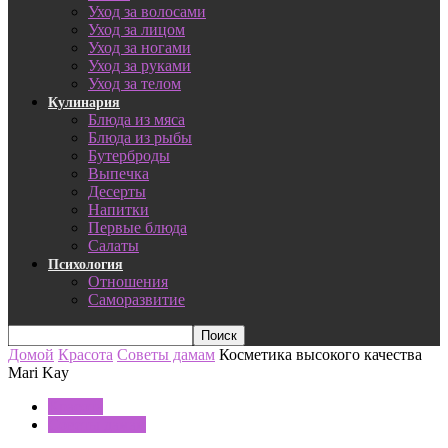
Уход за волосами
Уход за лицом
Уход за ногами
Уход за руками
Уход за телом
Кулинария
Блюда из мяса
Блюда из рыбы
Бутерброды
Выпечка
Десерты
Напитки
Первые блюда
Салаты
Психология
Отношения
Саморазвитие
Домой
Красота
Советы дамам
Косметика высокого качества
Mari Kay
Красота
Советы дамам