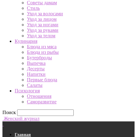
Советы дамам
Стиль
Уход за волосами
Уход за лицом
Уход за ногами
Уход за руками
Уход за телом
Кулинария
Блюда из мяса
Блюда из рыбы
Бутерброды
Выпечка
Десерты
Напитки
Первые блюда
Салаты
Психология
Отношения
Саморазвитие
Поиск
Женский журнал
Главная