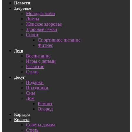
Новости
Здоровье
Молодая мама
Диеты
Женское здоровье
Здоровье семьи
Спорт
Спортивное питание
Фитнес
Дети
Воспитание
Игры с детьми
Развитие
Стиль
Досуг
Подарки
Праздники
Сны
Дом
Ремонт
Огород
Карьера
Красота
Советы дамам
Стиль