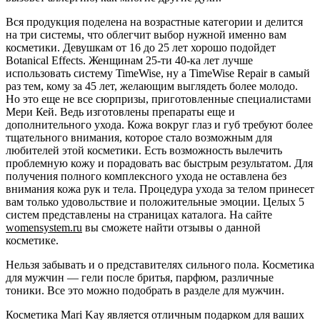
Вся продукция поделена на возрастные категории и делится
на три системы, что облегчит выбор нужной именно вам
косметики. Девушкам от 16 до 25 лет хорошо подойдет
Botanical Effects.
Женщинам 25-ти 40-ка лет лучше
использовать систему TimeWise, ну а TimeWise Repair в самый
раз тем, кому за 45 лет, желающим выглядеть более молодо.
Но это еще не все сюрпризы, приготовленные специалистами
Мери Кей. Ведь изготовлены препараты еще и
дополнительного ухода. Кожа вокруг глаз и губ требуют более
тщательного внимания, которое стало возможным для
любителей этой косметики. Есть возможность вылечить
проблемную кожу и порадовать вас быстрым результатом. Для
получения полного комплексного ухода не оставлена без
внимания кожа рук и тела. Процедура ухода за телом принесет
вам только удовольствие и положительные эмоции. Целых 5
систем представлены на страницах каталога. На сайте
womensystem.ru
вы сможете найти отзывы о данной
косметике.
Нельзя забывать и о представителях сильного пола. Косметика
для мужчин — гели после бритья, парфюм, различные
тоники. Все это можно подобрать в разделе для мужчин.
Косметика Mari Kay является отличным подарком для ваших