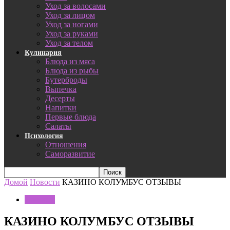
Уход за волосами
Уход за лицом
Уход за ногами
Уход за руками
Уход за телом
Кулинария
Блюда из мяса
Блюда из рыбы
Бутерброды
Выпечка
Десерты
Напитки
Первые блюда
Салаты
Психология
Отношения
Саморазвитие
Домой
Новости
КАЗИНО КОЛУМБУС ОТЗЫВЫ
Новости
КАЗИНО КОЛУМБУС ОТЗЫВЫ