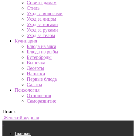
Советы дамам
Стиль
Уход за волосами
Уход за лицом
Уход за ногами
Уход за руками
Уход за телом
Кулинария
Блюда из мяса
Блюда из рыбы
Бутерброды
Выпечка
Десерты
Напитки
Первые блюда
Салаты
Психология
Отношения
Саморазвитие
Поиск
Женский журнал
Главная