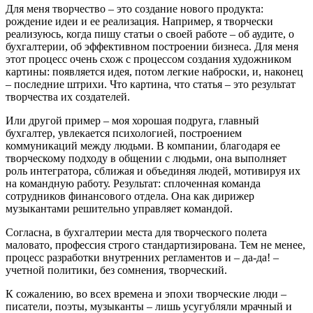
Для меня творчество – это создание нового продукта:
рождение идеи и ее реализация. Например, я творчески
реализуюсь, когда пишу статьи о своей работе – об аудите, о
бухгалтерии, об эффективном построении бизнеса. Для меня
этот процесс очень схож с процессом создания художником
картины: появляется идея, потом легкие наброски, и, наконец
– последние штрихи.
Что картина, что статья – это результат
творчества их создателей.
Или другой пример – моя хорошая подруга, главный
бухгалтер, увлекается психологией, построением
коммуникаций между людьми. В компании, благодаря ее
творческому подходу в общении с людьми, она выполняет
роль интегратора, сближая и объединяя людей, мотивируя их
на командную работу. Результат: сплоченная команда
сотрудников финансового отдела. Она как дирижер
музыкантами решительно управляет командой.
Согласна, в бухгалтерии места для творческого полета
маловато, профессия строго стандартизирована. Тем не менее,
процесс разработки внутренних регламентов и – да-да! –
учетной политики, без сомнения, творческий.
К сожалению, во всех времена и эпохи творческие люди –
писатели, поэты, музыканты – лишь усугубляли мрачный и