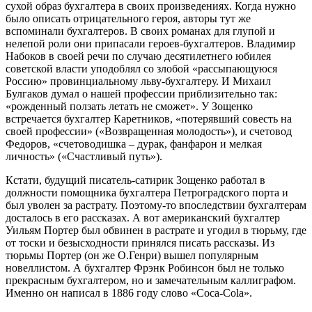
сухой образ бухгалтера в своих произведениях. Когда нужно
было описать отрицательного героя, авторы тут же
вспоминали бухгалтеров. В своих романах для глупой и
нелепой роли они припасали героев-бухгалтеров. Владимир
Набоков в своей речи по случаю десятилетнего юбилея
советской власти уподоблял со злобой «рассыпающуюся
Россию» провинциальному льву-бухгалтеру.
И Михаил
Булгаков думал о нашей профессии приблизительно так:
«рожденный ползать летать не сможет». У Зощенко
встречается бухгалтер Каретников, «потерявший совесть на
своей профессии» («Возвращенная молодость»), и счетовод
Федоров, «счетоводишка – дурак, фанфарон и мелкая
личность» («Счастливый путь»).
Кстати, будущий писатель-сатирик Зощенко работал в
должности помощника бухгалтера Петроградского порта и
был уволен за растрату. Поэтому-то впоследствии бухгалтерам
досталось в его рассказах. А вот американский бухгалтер
Уильям Портер был обвинен в растрате и угодил в тюрьму, где
от тоски и безысходности принялся писать рассказы. Из
тюрьмы Портер (он же О.Генри) вышел популярным
новеллистом. А бухгалтер Фрэнк Робинсон был не только
прекрасным бухгалтером, но и замечательным каллиграфом.
Именно он написал в 1886 году слово «Coca-Cola».