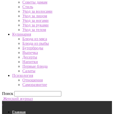
Советы дамам
Стиль
Уход за волосами
Уход за лицом
Уход за ногами
Уход за руками
Уход за телом
Кулинария
Блюда из мяса
Блюда из рыбы
Бутерброды
Выпечка
Десерты
Напитки
Первые блюда
Салаты
Психология
Отношения
Саморазвитие
Поиск
Женский журнал
Главная