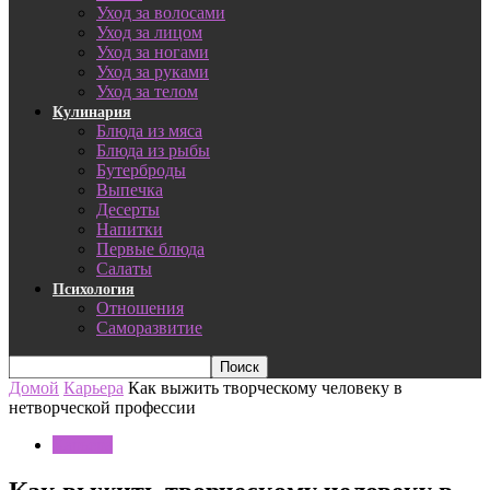
Уход за волосами
Уход за лицом
Уход за ногами
Уход за руками
Уход за телом
Кулинария
Блюда из мяса
Блюда из рыбы
Бутерброды
Выпечка
Десерты
Напитки
Первые блюда
Салаты
Психология
Отношения
Саморазвитие
Домой
Карьера
Как выжить творческому человеку в
нетворческой профессии
Карьера