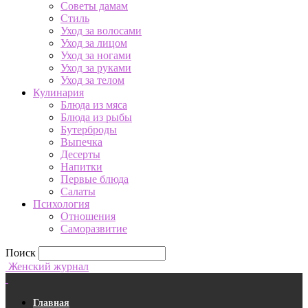
Советы дамам
Стиль
Уход за волосами
Уход за лицом
Уход за ногами
Уход за руками
Уход за телом
Кулинария
Блюда из мяса
Блюда из рыбы
Бутерброды
Выпечка
Десерты
Напитки
Первые блюда
Салаты
Психология
Отношения
Саморазвитие
Поиск
Женский журнал
Главная