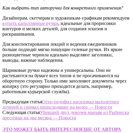
Как выбрать тип авторучки для конкретного применения?
Дизайнерам, скетчерам и художникам–графикам рекомендуем
купить капиллярные ручки
, идеальные для прорисовки
контуров и мелких деталей, для создания эскизов и
раскрашивания.
Для конспектирования лекций и ведения ежедневников
больше подходят мягко пишущие гелевые ручки. Их яркие
разноцветные чернила идеально выделяют заголовки,
выводы, важные наблюдения.
Шариковые ручки надежны и универсальны. Они не
растекаются на бумаге всех типов и не просачиваются на
оборотную сторону. Только ими заполняют документы через
копирку (это регулярно приходится делать, например,
работникам курьерской службы).
Предыдущая статья
Отец-педофил насиловал малолетних
дочерей и снимал происходящее на видео — Новости
Следующая статья
Убивший двух девочек маньяк из Рыбинска
арестован на два месяца — Новости
ЭТО МОЖЕТ БЫТЬ ИНТЕРЕСНО
ЕЩЕ ОТ АВТОРА