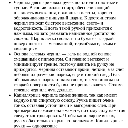
Чернила для шариковых ручек достаточно плотные и
густые. В состав входит спирт, обеспечивающий
плавность вытекания, и жирные кислоты, хорошо
обволакивающие пишущий шарик. К достоинствам
чернил относят быстрое высыхание, свето– и
водостойкость. Писать такой ручкой приходится с
нажимом, но зато размазать написанное достаточно
сложно. Шарик легко скользит по бумаге с гладкой
поверхностью — мелованной, термобумаге, чекам и
квитанциям.
Основа гелевых чернил — гель на водной основе,
смешанный с пигментом. Он плавно вытекает и
минимизирует трение, поэтому давить на ручку не
приходится. Чернила оставляют яркий, четкий, а за счет
небольших размеров шарика, еще и тонкий след. Гель
обволакивает шарик тонким слоем, так что иногда на
гладкой поверхности буквы не прописываются. Сохнут
гелевые чернила чуть дольше.
Капиллярные чернила самые жидкие, так как имеют
водную или спиртовую основу. Ручка пишет очень
тонко, оставляя устойчивый к выгоранию след. При
чрезмерном нажиме она «мажет», поэтому силу нажатия
следует контролировать. Чтобы капилляр не высох,
ручку обязательно закрывают колпачком. Капиллярные
ручки — одноразовые.