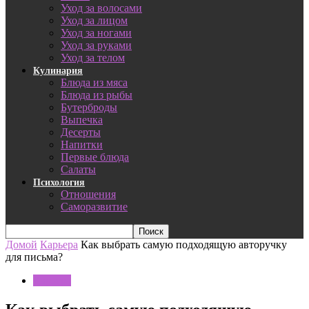
Уход за волосами
Уход за лицом
Уход за ногами
Уход за руками
Уход за телом
Кулинария
Блюда из мяса
Блюда из рыбы
Бутерброды
Выпечка
Десерты
Напитки
Первые блюда
Салаты
Психология
Отношения
Саморазвитие
Домой
Карьера
Как выбрать самую подходящую авторучку
для письма?
Карьера