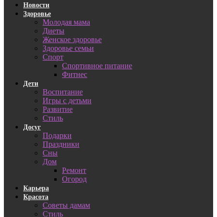
Новости
Здоровье
Молодая мама
Диеты
Женское здоровье
Здоровье семьи
Спорт
Спортивное питание
Фитнес
Дети
Воспитание
Игры с детьми
Развитие
Стиль
Досуг
Подарки
Праздники
Сны
Дом
Ремонт
Огород
Карьера
Красота
Советы дамам
Стиль