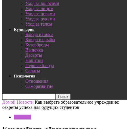
Уход за волосами
Уход за лицом
Уход за ногами
Уход за руками
Уход за телом
Кулинария
Блюда из мяса
Блюда из рыбы
Бутерброды
Выпечка
Десерты
Напитки
Первые блюда
Салаты
Психология
Отношения
Саморазвитие
Домой
Новости
Как выбрать образовательное учреждение:
секреты успеха для будущих студентов
Новости