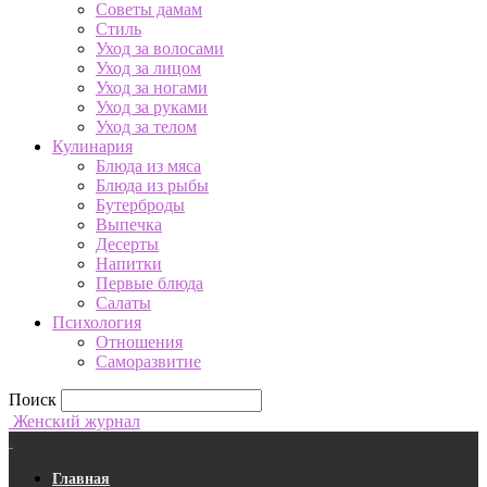
Советы дамам
Стиль
Уход за волосами
Уход за лицом
Уход за ногами
Уход за руками
Уход за телом
Кулинария
Блюда из мяса
Блюда из рыбы
Бутерброды
Выпечка
Десерты
Напитки
Первые блюда
Салаты
Психология
Отношения
Саморазвитие
Поиск
Женский журнал
Главная