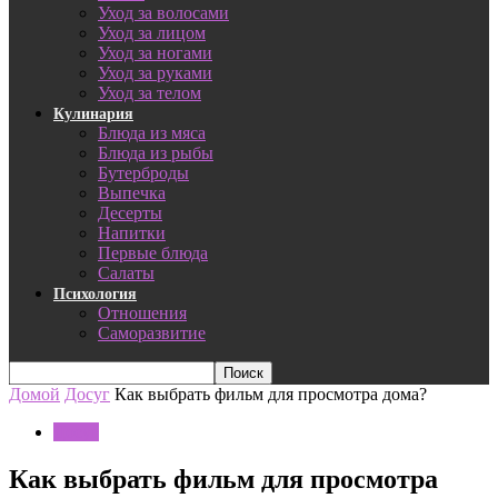
Уход за волосами
Уход за лицом
Уход за ногами
Уход за руками
Уход за телом
Кулинария
Блюда из мяса
Блюда из рыбы
Бутерброды
Выпечка
Десерты
Напитки
Первые блюда
Салаты
Психология
Отношения
Саморазвитие
Домой
Досуг
Как выбрать фильм для просмотра дома?
Досуг
Как выбрать фильм для просмотра