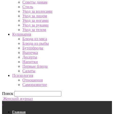
Советы дамам
Стиль
Уход за волосами
Уход за лицом
Уход за ногами
Уход за руками
Уход за телом
Кулинария
Блюда из мяса
Блюда из рыбы
Бутерброды
Выпечка
Десерты
Напитки
Первые блюда
Салаты
Психология
Отношения
Саморазвитие
Поиск
Женский журнал
Главная