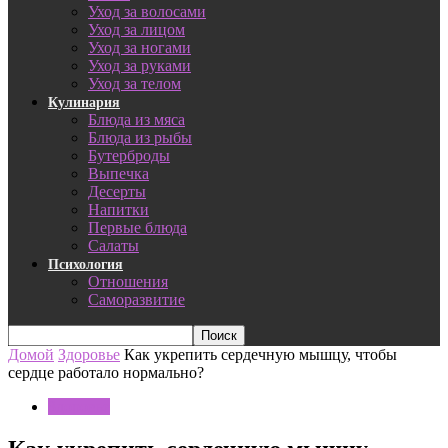
Уход за волосами
Уход за лицом
Уход за ногами
Уход за руками
Уход за телом
Кулинария
Блюда из мяса
Блюда из рыбы
Бутерброды
Выпечка
Десерты
Напитки
Первые блюда
Салаты
Психология
Отношения
Саморазвитие
Домой
Здоровье
Как укрепить сердечную мышцу, чтобы
сердце работало нормально?
Здоровье