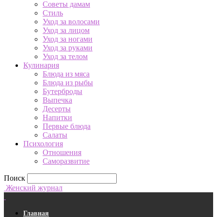
Советы дамам
Стиль
Уход за волосами
Уход за лицом
Уход за ногами
Уход за руками
Уход за телом
Кулинария
Блюда из мяса
Блюда из рыбы
Бутерброды
Выпечка
Десерты
Напитки
Первые блюда
Салаты
Психология
Отношения
Саморазвитие
Поиск
Женский журнал
Главная