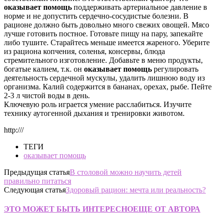
оказывает помощь
поддерживать артериальное давление в
норме и не допустить сердечно-сосудистые болезни. В
рационе должно быть довольно много свежих овощей. Мясо
лучше готовить постное. Готовьте пищу на пару, запекайте
либо тушите. Старайтесь меньше имеется жареного.
Уберите
из рациона копчения, соленья, консервы, блюда
стремительного изготовление. Добавьте в меню продукты,
богатые калием, т.к. он
оказывает помощь
регулировать
деятельность сердечной мускулы, удалить лишнюю воду из
организма. Калий содержится в бананах, орехах, рыбе. Пейте
2-3 л чистой воды в день.
Ключевую роль играется умение расслабиться. Изучите
технику аутогенной дыхания и тренировки животом.
http:///
ТЕГИ
оказывает помощь
Предыдущая статья
В столовой можно научить детей
правильно питаться
Следующая статья
Здоровый рацион: мечта или реальность?
ЭТО МОЖЕТ БЫТЬ ИНТЕРЕСНО
ЕЩЕ ОТ АВТОРА