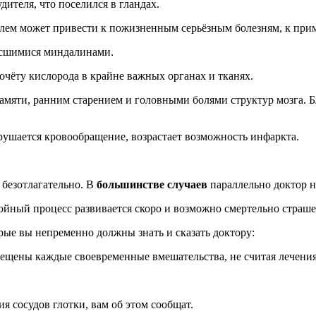
удителя, что поселился в гландах.
ителем может привести к пожизненным серьёзным болезням, к при
осшимися миндалинами.
очёту кислорода в крайне важных органах и тканях.
памяти, ранним старением и головными болями структур мозга. 
рушается кровообращение, возрастает возможность инфаркта.
безотлагательно. В
большинстве случаев
параллельно доктор н
нойный процесс развивается скоро и возможно смертельно страше
рые вы непременно должны знать и сказать доктору:
прещены каждые своевременные вмешательства, не считая лечен
я сосудов глотки, вам об этом сообщат.