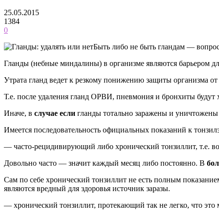
25.05.2015
1384
0
Быть либо не быть гландам — вопрос
Гланды (небные миндалины) в организме являются барьером д
Утрата гланд ведет к резкому понижению защиты организма о
Т.е. после удаления гланд ОРВИ, пневмония и бронхиты будут х
Иначе, в
случае если
гланды тотально заражены и уничтожены з
Имеется последовательность официальных показаний к тонзи
— часто-рецидивирующий либо хронический тонзиллит, т.е. во
Довольно часто — значит каждый месяц либо постоянно. В
бол
Сам по себе хронический тонзиллит не есть полным показание
являются вредный для здоровья источник заразы.
— хронический тонзиллит, протекающий так не легко, что это