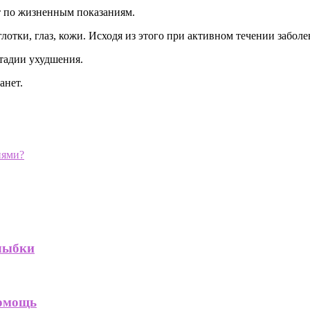
 по жизненным показаниям.
отки, глаз, кожи. Исходя из этого при активном течении заболе
тадии ухудшения.
анет.
иями?
улыбки
помощь