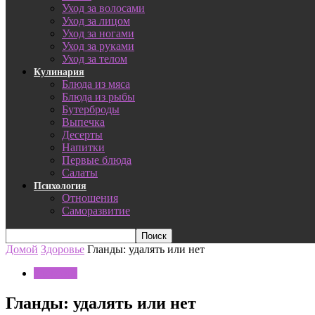
Уход за волосами
Уход за лицом
Уход за ногами
Уход за руками
Уход за телом
Кулинария
Блюда из мяса
Блюда из рыбы
Бутерброды
Выпечка
Десерты
Напитки
Первые блюда
Салаты
Психология
Отношения
Саморазвитие
Домой
Здоровье
Гланды: удалять или нет
Здоровье
Гланды: удалять или нет