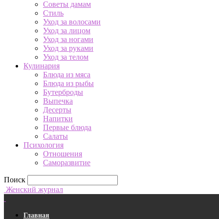
Советы дамам
Стиль
Уход за волосами
Уход за лицом
Уход за ногами
Уход за руками
Уход за телом
Кулинария
Блюда из мяса
Блюда из рыбы
Бутерброды
Выпечка
Десерты
Напитки
Первые блюда
Салаты
Психология
Отношения
Саморазвитие
Поиск
Женский журнал
Главная