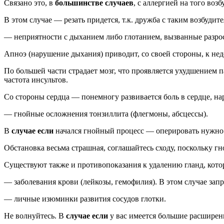
Связано это, в
большинстве случаев
, с аллергией на того возб
В этом случае — резать придется, т.к. дружба с таким возбуд
— неприятности с дыханием либо глотанием, вызванные разр
Апноэ (нарушение дыхания) приводит, со своей стороны, к нед
По большей части страдает мозг, что проявляется ухудшением 
частота инсультов.
Со стороны сердца — понемногу развивается боль в сердце, на
— гнойные осложнения тонзиллита (флегмоны, абсцессы).
В
случае если
начался гнойный процесс — оперировать нужно 
Обстановка весьма страшная, соглашайтесь сходу, поскольку г
Существуют также и противопоказания к удалению гланд, кото
— заболевания крови (лейкозы, гемофилия). В этом случае за
— личные изюминки развития сосудов глотки.
Не волнуйтесь. В
случае если
у вас имеется большие расширени