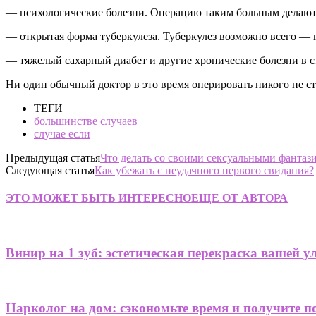
— психологические болезни. Операцию таким больным делают
— открытая форма туберкулеза. Туберкулез возможно всего — гл
— тяжелый сахарный диабет и другие хронические болезни в с
Ни один обычный доктор в это время оперировать никого не ст
ТЕГИ
большинстве случаев
случае если
Предыдущая статья
Что делать со своими сексуальными фантаз
Следующая статья
Как убежать с неудачного первого свидания?
ЭТО МОЖЕТ БЫТЬ ИНТЕРЕСНО
ЕЩЕ ОТ АВТОРА
Винир на 1 зуб: эстетическая перекраска вашей 
Нарколог на дом: сэкономьте время и получите 