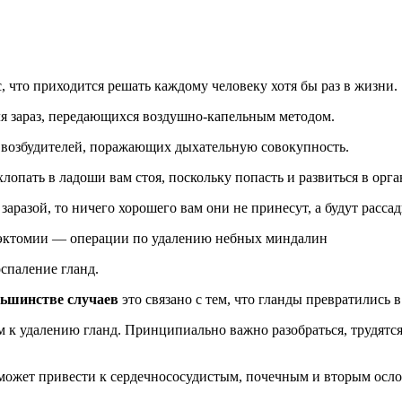
, что приходится решать каждому человеку хотя бы раз в жизни.
ля зараз, передающихся воздушно-капельным методом.
т возбудителей, поражающих дыхательную совокупность.
лопать в ладоши вам стоя, поскольку попасть и развиться в орг
аразой, то ничего хорошего вам они не принесут, а будут расса
лэктомии — операции по удалению небных миндалин
спаление гланд.
ьшинстве случаев
это связано с тем, что гланды превратились 
м к удалению гланд.
Принципиально важно разобраться, трудятся
 может привести к сердечнососудистым, почечным и вторым осл