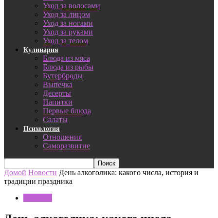
Уход за волосами
Уход за лицом
Уход за ногами
Уход за руками
Уход за телом
Кулинария
Блюда из мяса
Блюда из рыбы
Бутерброды
Выпечка
Десерты
Напитки
Первые блюда
Салаты
Психология
Отношения
Саморазвитие
Домой
Новости
День алкоголика: какого числа, история и
традиции праздника
Новости