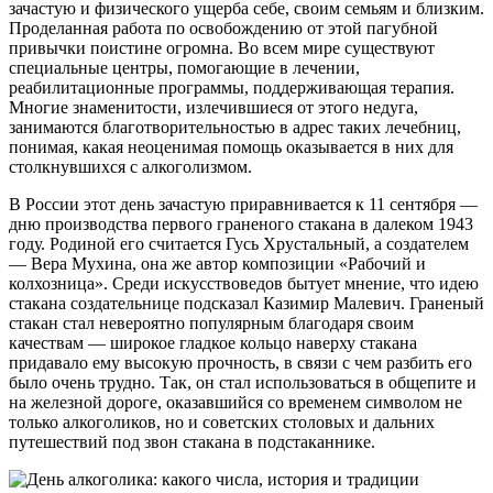
зачастую и физического ущерба себе, своим семьям и близким.
Проделанная работа по освобождению от этой пагубной
привычки поистине огромна. Во всем мире существуют
специальные центры, помогающие в лечении,
реабилитационные программы, поддерживающая терапия.
Многие знаменитости, излечившиеся от этого недуга,
занимаются благотворительностью в адрес таких лечебниц,
понимая, какая неоценимая помощь оказывается в них для
столкнувшихся с алкоголизмом.
В России этот день зачастую приравнивается к 11 сентября —
дню производства первого граненого стакана в далеком 1943
году. Родиной его считается Гусь Хрустальный, а создателем
— Вера Мухина, она же автор композиции «Рабочий и
колхозница». Среди искусствоведов бытует мнение, что идею
стакана создательнице подсказал Казимир Малевич. Граненый
стакан стал невероятно популярным благодаря своим
качествам — широкое гладкое кольцо наверху стакана
придавало ему высокую прочность, в связи с чем разбить его
было очень трудно. Так, он стал использоваться в общепите и
на железной дороге, оказавшийся со временем символом не
только алкоголиков, но и советских столовых и дальних
путешествий под звон стакана в подстаканнике.