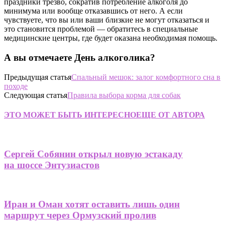
праздники трезво, сократив потребление алкоголя до
минимума или вообще отказавшись от него. А если
чувствуете, что вы или ваши близкие не могут отказаться и
это становится проблемой — обратитесь в специальные
медицинские центры, где будет оказана необходимая помощь.
А вы отмечаете День алкоголика?
Предыдущая статья
Спальный мешок: залог комфортного сна в
походе
Следующая статья
Правила выбора корма для собак
ЭТО МОЖЕТ БЫТЬ ИНТЕРЕСНО
ЕЩЕ ОТ АВТОРА
Сергей Собянин открыл новую эстакаду
на шоссе Энтузиастов
Иран и Оман хотят оставить лишь один
маршрут через Ормузский пролив