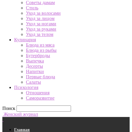
Советы дамам
Стиль
Уход за волосами
Уход за лицом
Уход за ногами
Уход за руками
Уход за телом
Кулинария
Блюда из мяса
Блюда из рыбы
Бутерброды
Выпечка
Десерты
Напитки
Первые блюда
Салаты
Психология
Отношения
Саморазвитие
Поиск
Женский журнал
Главная