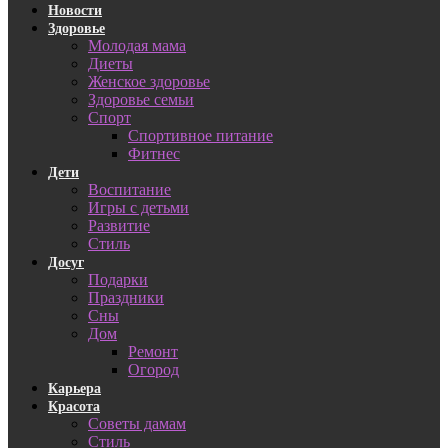
Новости
Здоровье
Молодая мама
Диеты
Женское здоровье
Здоровье семьи
Спорт
Спортивное питание
Фитнес
Дети
Воспитание
Игры с детьми
Развитие
Стиль
Досуг
Подарки
Праздники
Сны
Дом
Ремонт
Огород
Карьера
Красота
Советы дамам
Стиль