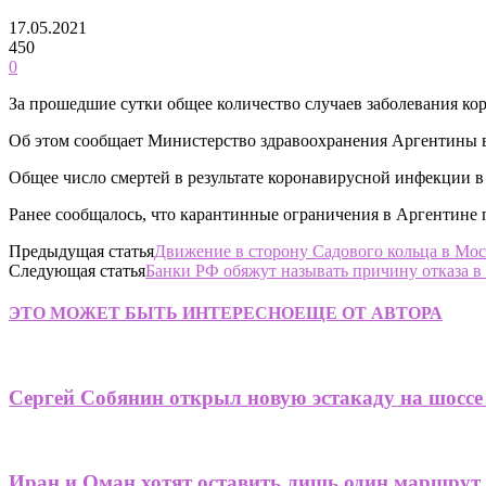
17.05.2021
450
0
За прошедшие сутки общее количество случаев заболевания кор
Об этом сообщает Министерство здравоохранения Аргентины в 
Общее число смертей в результате коронавирусной инфекции в
Ранее сообщалось, что карантинные ограничения в Аргентине 
Предыдущая статья
Движение в сторону Садового кольца в Мо
Следующая статья
Банки РФ обяжут называть причину отказа 
ЭТО МОЖЕТ БЫТЬ ИНТЕРЕСНО
ЕЩЕ ОТ АВТОРА
Сергей Собянин открыл новую эстакаду на шоссе
Иран и Оман хотят оставить лишь один маршрут