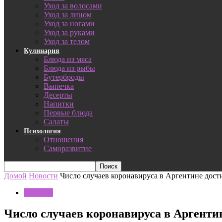
Уход за волосами
Уход за лицом
Уход за ногами
Уход за руками
Уход за телом
Кулинария
Блюда из мяса
Блюда из рыбы
Бутерброды
Выпечка
Десерты
Напитки
Первые блюда
Салаты
Психология
Отношения
Саморазвитие
Домой
Новости
Число случаев коронавируса в Аргентине дости
Новости
Число случаев коронавируса в Аргентин