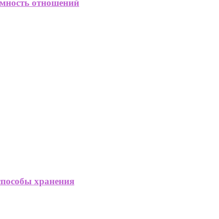
имность отношений
способы хранения