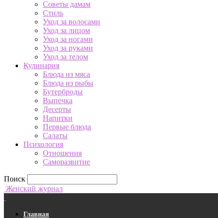
Советы дамам
Стиль
Уход за волосами
Уход за лицом
Уход за ногами
Уход за руками
Уход за телом
Кулинария
Блюда из мяса
Блюда из рыбы
Бутерброды
Выпечка
Десерты
Напитки
Первые блюда
Салаты
Психология
Отношения
Саморазвитие
Поиск
Женский журнал
Главная