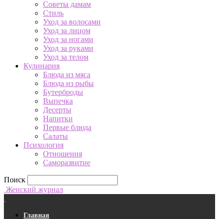
Советы дамам
Стиль
Уход за волосами
Уход за лицом
Уход за ногами
Уход за руками
Уход за телом
Кулинария
Блюда из мяса
Блюда из рыбы
Бутерброды
Выпечка
Десерты
Напитки
Первые блюда
Салаты
Психология
Отношения
Саморазвитие
Поиск
Женский журнал
Главная