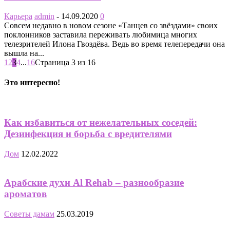
Карьера
admin
-
14.09.2020
0
Совсем недавно в новом сезоне «Танцев со звёздами» своих
поклонников заставила переживать любимица многих
телезрителей Илона Гвоздёва. Ведь во время телепередачи она
вышла на...
1
2
3
4
...
16
Страница 3 из 16
Это интересно!
Как избавиться от нежелательных соседей:
Дезинфекция и борьба с вредителями
Дом
12.02.2022
Арабские духи Al Rehab – разнообразие
ароматов
Советы дамам
25.03.2019