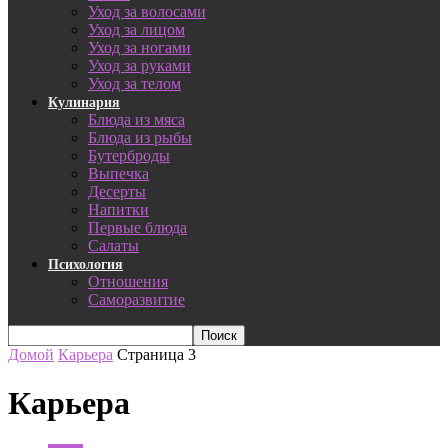
Уход за волосами
Уход за лицом
Уход за ногами
Уход за руками
Уход за телом
Кулинария
Блюда из мяса
Блюда из рыбы
Бутерброды
Выпечка
Десерты
Напитки
Первые блюда
Салаты
Психология
Отношения
Саморазвитие
Домой
Карьера
Страница 3
Карьера