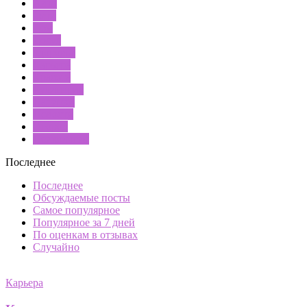
Авто
Дети
Дом
Досуг
Здоровье
Карьера
Красота
Кулинария
Напитки
Новости
Огород
Психология
Последнее
Последнее
Обсуждаемые посты
Самое популярное
Популярное за 7 дней
По оценкам в отзывах
Случайно
Карьера