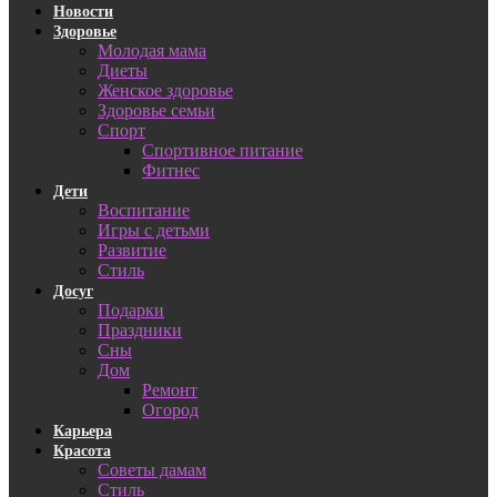
Новости
Здоровье
Молодая мама
Диеты
Женское здоровье
Здоровье семьи
Спорт
Спортивное питание
Фитнес
Дети
Воспитание
Игры с детьми
Развитие
Стиль
Досуг
Подарки
Праздники
Сны
Дом
Ремонт
Огород
Карьера
Красота
Советы дамам
Стиль