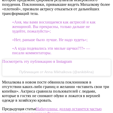
похудения. Поклонники, привыкшие видеть Михалкову более
«плотной», призвали актрису отказаться от дальнейших
трансформаций тела.
«Аня, мы вами восхищаемся как актрисой и как
женщиной. Вы прекрасны, только дальше не
худейте, пожалуйста»;
«Нет, раньше было лучше. Не надо худеть»;
«А куда подевались эти милые щечки???» —
писали комментаторы.
Посмотреть эту публикацию в Instagram
Публикация от Anna Mikhalkova (@anikiti4na)
Михалкова в новом посте обвинила поклонников в
отсутствии каких-либо границ и желании «вставить свои три
копейки». Актриса сравнила пользователей с людьми,
которые в гостях не снимают обуви и ложатся в верхней
одежде в хозяйскую кровать.
Предыдущая статья
Набиуллина: доллар останется частью