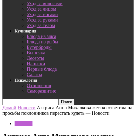
Уход за волосами
Уход за лицом
Уход за ногами
Уход за руками
Уход за телом
Кулинария
Блюда из мяса
Блюда из рыбы
Бутерброды
Выпечка
Десерты
Напитки
Первые блюда
Салаты
Психология
Отношения
Саморазвитие
Домой
Новости
Актриса Анна Михалкова жестко ответила на
просьбы поклонников перестать худеть — Новости
Новости