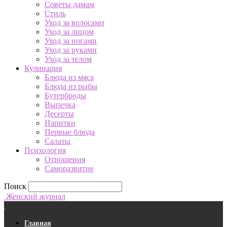
Советы дамам
Стиль
Уход за волосами
Уход за лицом
Уход за ногами
Уход за руками
Уход за телом
Кулинария
Блюда из мяса
Блюда из рыбы
Бутерброды
Выпечка
Десерты
Напитки
Первые блюда
Салаты
Психология
Отношения
Саморазвитие
Поиск
Женский журнал
Главная